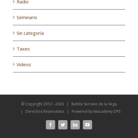
Radio
Seminario
Sin categoría
Taxes
Videos
© Copyright 2012 -
2026 | Bufete Serrano de la Vega
| Derechos Reservados | Powered by
Macademy DPS
Facebook
Twitter
LinkedIn
YouTube