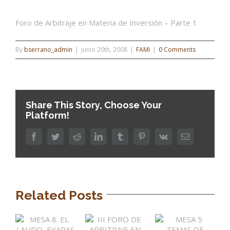
Foro de Arbitraje en Materia de Inversión – Parte 1
By
bserrano_admin
|
junio 20th, 2008
|
FAMI
|
0 Comments
Share This Story, Choose Your
Platform!
Facebook
Twitter
Reddit
LinkedIn
Tumblr
Pinterest
Vk
Email
Related Posts