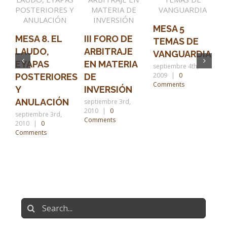
MESA 5
MESA 8. EL
III FORO DE
I
TEMAS DE
LAUDO,
ARBITRAJE
VANGUARDIA
EYAPAS
EN MATERIA
septiembre 4th,
2009
|
0
POSTERIORES
DE
Comments
Y
INVERSIÓN
I
ANULACIÓN
septiembre 3rd,
s
2010
|
0
2
septiembre 3rd,
Comments
C
2010
|
0
Comments
Search
for: